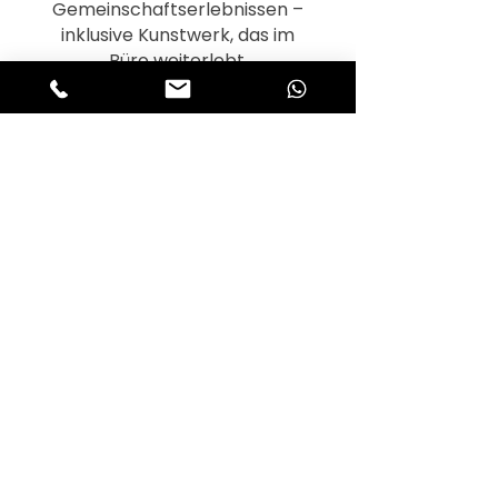
Gemeinschaftserlebnissen –
inklusive Kunstwerk, das im
Büro weiterlebt.
Du findest die Wohlmalerei in
der Zuckerstraße 43 in 64807
Dieburg. Wenn du ein
kreatives Event, einen
Workshop in Dieburg oder
einen Kindergeburtstag im
Atelier buchen möchtest,
melde dich gern
– ich freue
mich auf euch!
Für alle aktuellen 
Neuigkeiten, melde 
dich zu unserem 