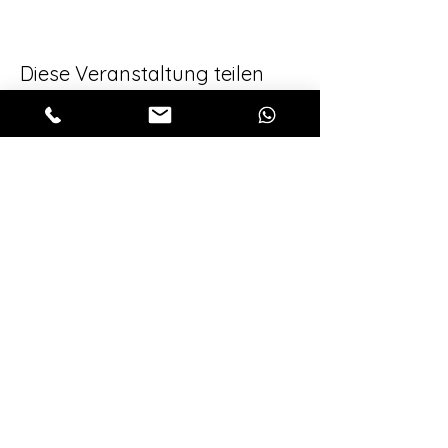
Diese Veranstaltung teilen
Für alle aktuellen 
Neuigkeiten, melde 
dich zu unserem 
Newsletter an!
Vorname
*
Email
*