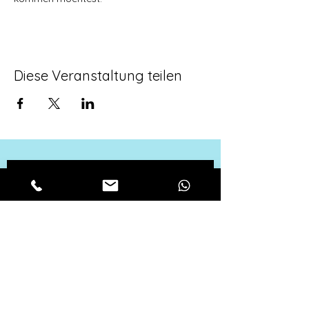
Diese Veranstaltung teilen
Für alle aktuellen 
Neuigkeiten, melde 
dich zu unserem 
Newsletter an!
Vorname
*