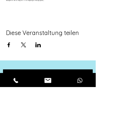
Diese Veranstaltung teilen
Für alle aktuellen 
Neuigkeiten, melde 
dich zu unserem 
Newsletter an!
Vorname
*