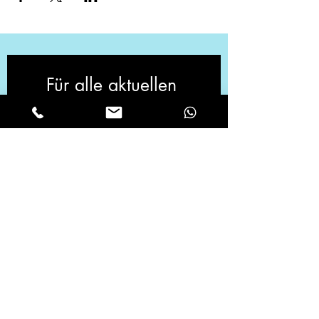
Für alle aktuellen 
Neuigkeiten, melde 
dich zu unserem 
Newsletter an!
Vorname
*
Email
*
Ja, ich möchte den Newsletter 
abonnieren.
*