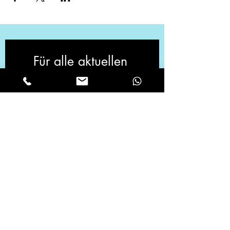
Für alle aktuellen 
Neuigkeiten, melde 
dich zu unserem 
Newsletter an!
Vorname
*
Email
*
Ja, ich möchte den Newsletter 
abonnieren.
*