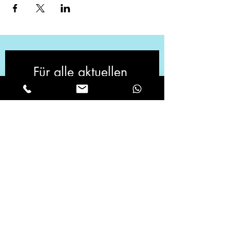
Für alle aktuellen 
Neuigkeiten, melde 
dich zu unserem 
Newsletter an!
Vorname
*
Email
*
Ja, ich möchte den Newsletter 
abonnieren.
*