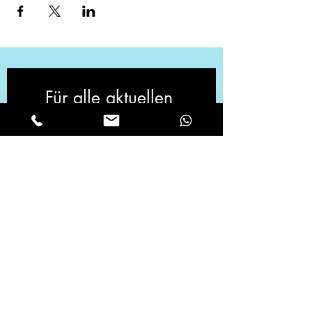
Für alle aktuellen 
Neuigkeiten, melde 
dich zu unserem 
Newsletter an!
Vorname
*
Email
*
Ja, ich möchte den Newsletter 
abonnieren.
*