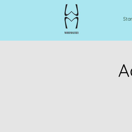
Star
A