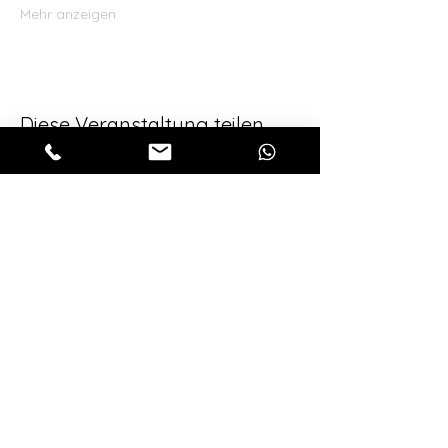
Mehr anzeigen
Diese Veranstaltung teilen
Für alle aktuellen 
Neuigkeiten, melde 
dich zu unserem 
Newsletter an!
Vorname
*